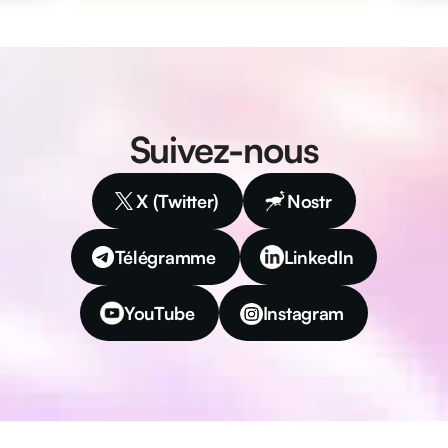
possible via la 
 
communauté.
Suivez-nous
X (Twitter)
Nostr
Télégramme
LinkedIn
YouTube
Instagram