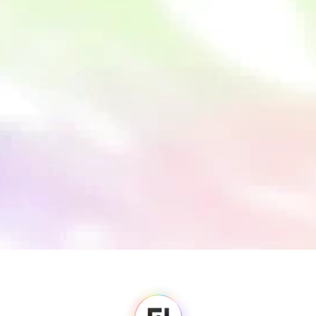
S'abonner pour recevoir les mises à 
jour
Notre newsletter comprend des annonces de produits, des 
actualités et des perspectives issues de notre réseau 
mondial. 
Fedi
Accueil
Salle de presse