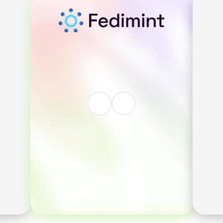
Conservation et 
gouvernance 
décentralisées via 
Guardians. 
Paiements électroniques 
confidentiels, rapides et 
sécurisés via
dre 
. 
Récupération du compte 
de 