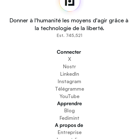
Code source
Fedi For
Vous
Donner à l'humanité les moyens d'agir grâce à 
Communautés
la technologie de la liberté.
Organisations
Est. 745,521
Bâtisseurs
Impliquez-vous
Connecter 
Téléchargez l'application
X
Créer un espace communautaire
Nostr
Créer un service de portefeuille
LinkedIn
Service de configuration de la fédération
Instagram
Découvrez les mini-applications
Télégramme
YouTube
Apprendre
Blog
Fedimint
A propos de 
Entreprise