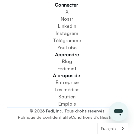
Impliquez-vous
Connecter 
Téléchargez l'application
X
Créer un espace communautaire
Nostr
Créer un service de portefeuille
LinkedIn
Service de configuration de la fédération
Instagram
Découvrez les mini-applications
Télégramme
YouTube
Apprendre
Blog
Fedimint
A propos de 
Entreprise
Les médias
Soutien
Emplois
© 2026 Fedi, Inc. Tous droits réservés
Politique de confidentialité
Conditions d'utilisation
Français