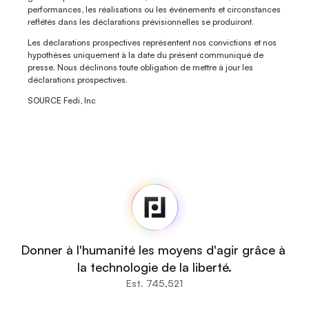
performances, les réalisations ou les événements et circonstances 
reflétés dans les déclarations prévisionnelles se produiront.
Les déclarations prospectives représentent nos convictions et nos 
hypothèses uniquement à la date du présent communiqué de 
presse. Nous déclinons toute obligation de mettre à jour les 
déclarations prospectives.
SOURCE Fedi, Inc
Fedi
Accueil
Salle de presse
Code source
Fedi For
Vous
Donner à l'humanité les moyens d'agir grâce à 
Communautés
la technologie de la liberté.
Organisations
Est. 745,521
Bâtisseurs