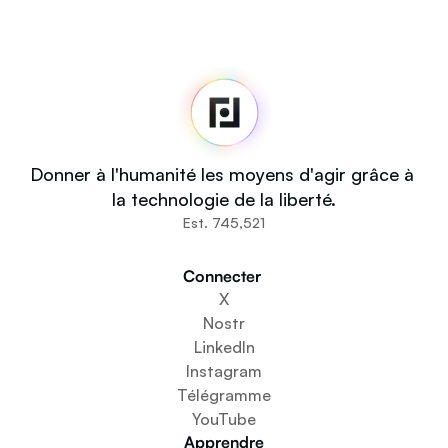
Fedi
Accueil
Salle de presse
Code source
Fedi For
Vous
Donner à l'humanité les moyens d'agir grâce à 
Communautés
la technologie de la liberté.
Organisations
Est. 745,521
Bâtisseurs
Impliquez-vous
Connecter 
Téléchargez l'application
X
Créer un espace communautaire
Nostr
Créer un service de portefeuille
LinkedIn
Service de configuration de la fédération
Instagram
Découvrez les mini-applications
Télégramme
YouTube
Apprendre