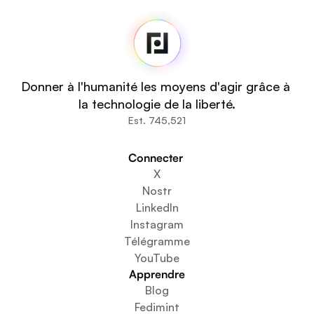
Accueil
Salle de presse
Code source
Fedi For
Vous
Donner à l'humanité les moyens d'agir grâce à 
Communautés
la technologie de la liberté.
Organisations
Est. 745,521
Bâtisseurs
Impliquez-vous
Connecter 
Téléchargez l'application
X
Créer un espace communautaire
Nostr
Créer un service de portefeuille
LinkedIn
Service de configuration de la fédération
Instagram
Découvrez les mini-applications
Télégramme
YouTube
Apprendre
Blog
Fedimint